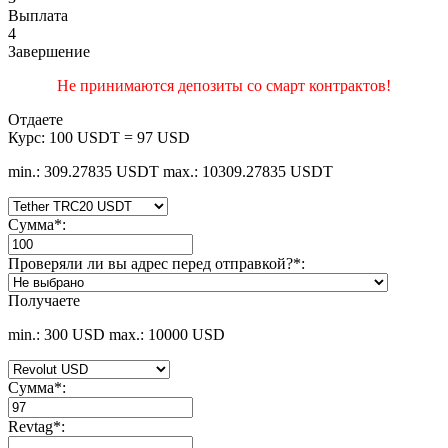
Выплата
4
Завершение
Не принимаются депозиты со смарт контрактов!
Отдаете
Курс:
100 USDT = 97 USD
min.: 309.27835 USDT
max.: 10309.27835 USDT
Сумма
*
:
Проверяли ли вы адрес перед отправкой?
*
:
Получаете
min.: 300 USD
max.: 10000 USD
Сумма
*
:
Revtag
*
: