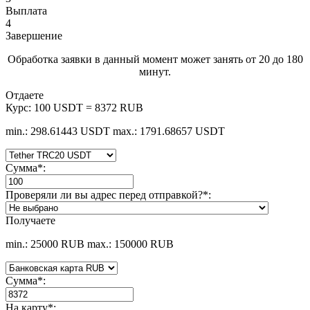
Выплата
4
Завершение
Обработка заявки в данный момент может занять от 20 до 180
минут.
Отдаете
Курс:
100 USDT = 8372 RUB
min.: 298.61443 USDT
max.: 1791.68657 USDT
Сумма
*
:
Проверяли ли вы адрес перед отправкой?
*
:
Получаете
min.: 25000 RUB
max.: 150000 RUB
Сумма
*
:
На карту
*
: