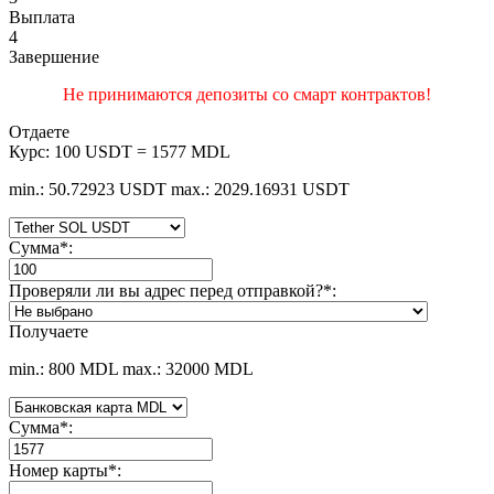
Выплата
4
Завершение
Не принимаются депозиты со смарт контрактов!
Отдаете
Курс:
100 USDT = 1577 MDL
min.: 50.72923 USDT
max.: 2029.16931 USDT
Сумма
*
:
Проверяли ли вы адрес перед отправкой?
*
:
Получаете
min.: 800 MDL
max.: 32000 MDL
Сумма
*
:
Номер карты
*
: