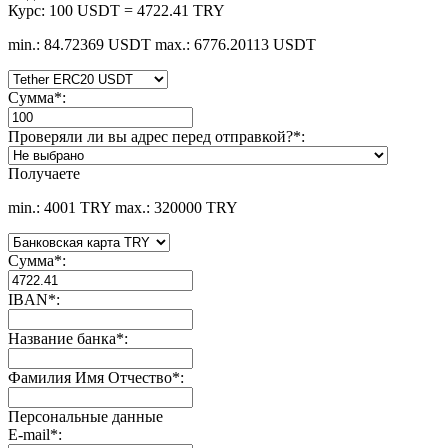
Курс:
100 USDT = 4722.41 TRY
min.: 84.72369 USDT
max.: 6776.20113 USDT
Сумма
*
:
Проверяли ли вы адрес перед отправкой?
*
:
Получаете
min.: 4001 TRY
max.: 320000 TRY
Сумма
*
:
IBAN
*
:
Название банка
*
:
Фамилия Имя Отчество
*
:
Персональные данные
E-mail
*
: