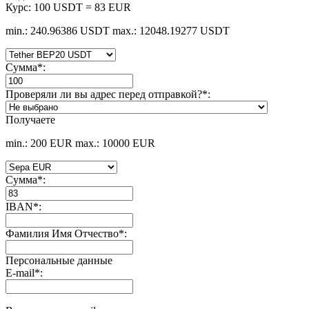
Курс:
100 USDT = 83 EUR
min.: 240.96386 USDT
max.: 12048.19277 USDT
Сумма
*
:
Проверяли ли вы адрес перед отправкой?
*
:
Получаете
min.: 200 EUR
max.: 10000 EUR
Сумма
*
:
IBAN
*
:
Фамилия Имя Отчество
*
:
Персональные данные
E-mail
*
: